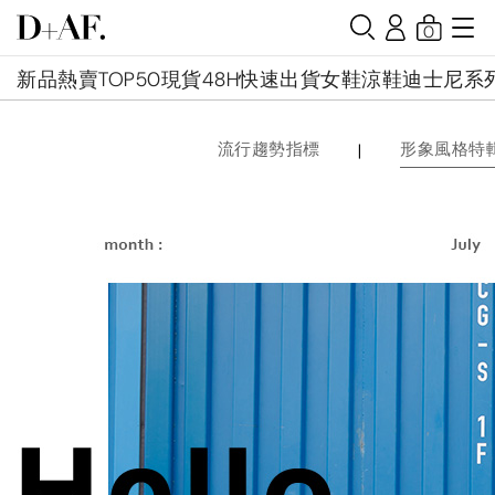
0
新品
熱賣TOP50
現貨48H快速出貨
女鞋
涼鞋
迪士尼系
|
流行趨勢指標
形象風格特