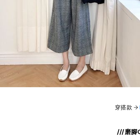
穿搭款 →
///磨腳