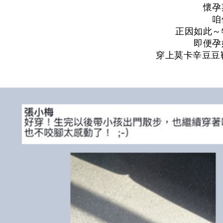
懷孕
咱
正因如此～
即便孕
穿上莫卡辛豆豆