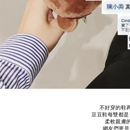
不好穿的鞋
豆豆鞋每雙都是
柔軟親膚
網友們更是