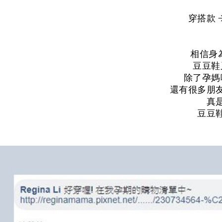
穿搭款 
相信身
豆豆鞋
除了孕媽
還有很多朋
真
豆豆