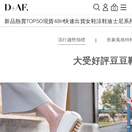
0
新品
熱賣TOP50
現貨48H快速出貨
女鞋
涼鞋
迪士尼系
|
流行趨勢指標
形象風格特
大受好評豆豆