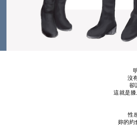
沒
卻
這就是膝
性
妳的約