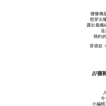
微慵懶
想穿出
露出最纖
這
簡約的
穿搭款 
///
今
小編精