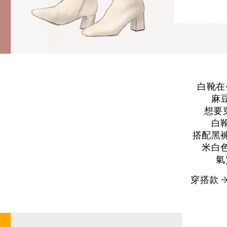
白靴在
麻
想要
白
搭配黑
米白
氣
穿搭款 