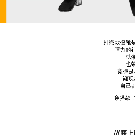
針織款襪靴
彈力的
就
也
寬褲是
顯現
自己
穿搭款 
///膝