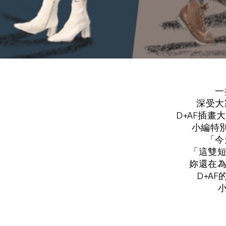
一
深受大
D+AF插畫
小編特
「今
「這雙短
妳還在為
D+A
小