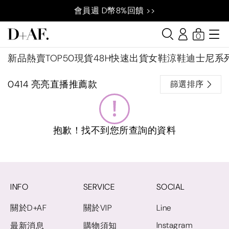
會員週 D幣8%回饋 >>
0
新品
熱賣TOP50
現貨48H快速出貨
女鞋
涼鞋
迪士尼系
0414 亮亮直播推薦款
篩選排序
抱歉！找不到您所查詢的資料
INFO
SERVICE
SOCIAL
關於D+AF
關於VIP
Line
Instagram
最新消息
購物須知