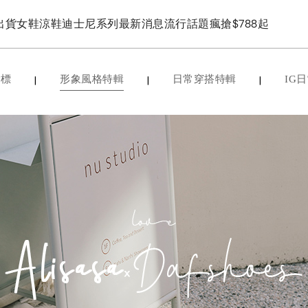
出貨
女鞋
涼鞋
迪士尼系列
最新消息
流行話題
瘋搶$788起
|
|
|
指標
形象風格特輯
日常穿搭特輯
IG