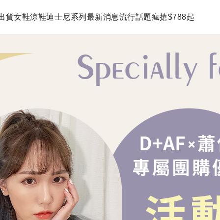
出貨
女鞋
涼鞋
迪士尼系列
最新消息
流行話題
瘋搶$788起