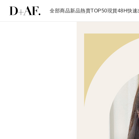
全部商品
新品
熱賣TOP50
現貨48H快速