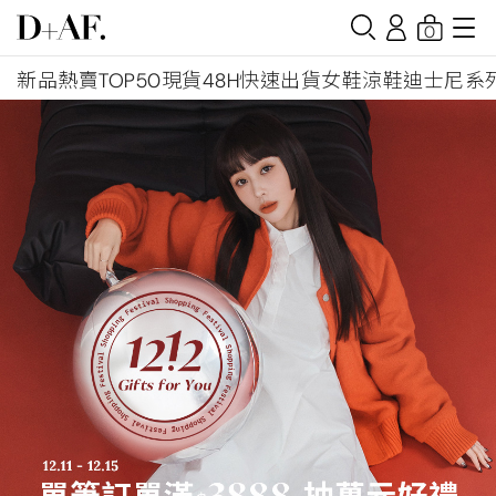
0
新品
熱賣TOP50
現貨48H快速出貨
女鞋
涼鞋
迪士尼系