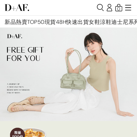
0
新品
熱賣TOP50
現貨48H快速出貨
女鞋
涼鞋
迪士尼系