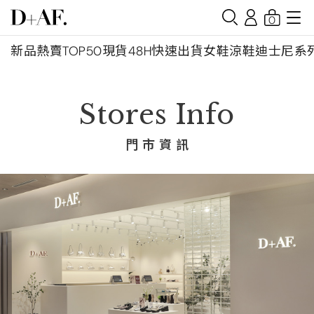
0
新品
熱賣TOP50
現貨48H快速出貨
女鞋
涼鞋
迪士尼系
Stores Info
門 市 資 訊