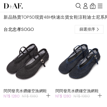
0
新品
熱賣TOP50
現貨48H快速出貨
女鞋
涼鞋
迪士尼系
台北忠孝SOGO
篩選排序
閃閃發亮水鑽鏤空漁網鞋
閃閃發亮水鑽鏤空漁網鞋
NT$ 1280
NT$ 1980
NT$ 1280
NT$ 1980