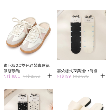
進化版2.0雙色鞋帶真皮德
訓穆勒鞋
雲朵樣式荷葉邊中筒襪
NT$ 1880
NT$ 2980
NT$ 199
NT$ 380