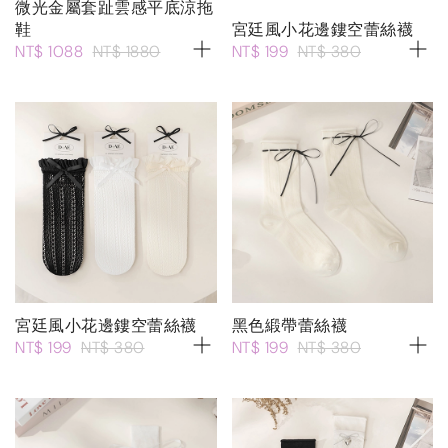
微光金屬套趾雲感平底涼拖
鞋
宮廷風小花邊鏤空蕾絲襪
NT$ 1088
NT$ 1880
NT$ 199
NT$ 380
宮廷風小花邊鏤空蕾絲襪
黑色緞帶蕾絲襪
NT$ 199
NT$ 380
NT$ 199
NT$ 380