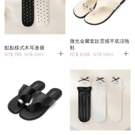
微光金屬套趾雲感平底涼拖
點點樣式木耳邊襪
鞋
NT$ 199
NT$ 380
NT$ 1088
NT$ 1880