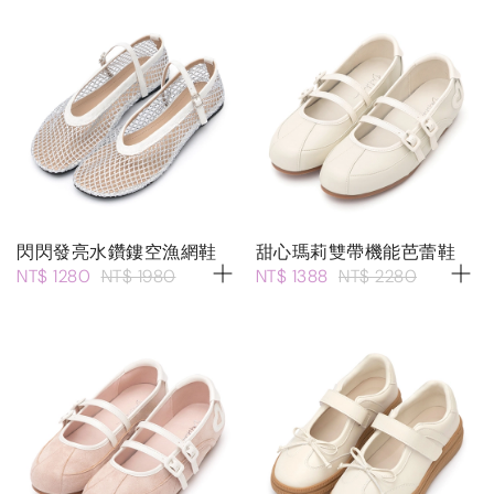
閃閃發亮水鑽鏤空漁網鞋
甜心瑪莉雙帶機能芭蕾鞋
NT$ 1280
NT$ 1980
NT$ 1388
NT$ 2280