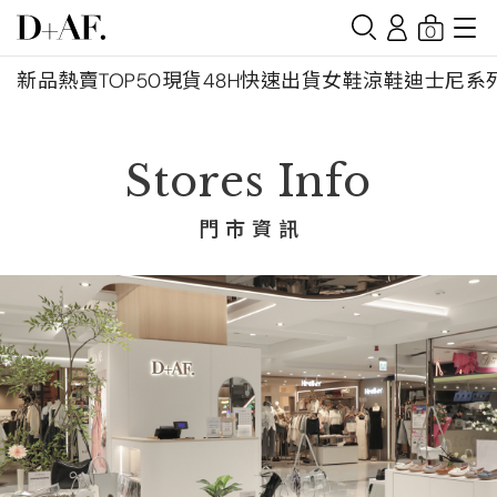
0
新品
熱賣TOP50
現貨48H快速出貨
女鞋
涼鞋
迪士尼系
Stores Info
門 市 資 訊