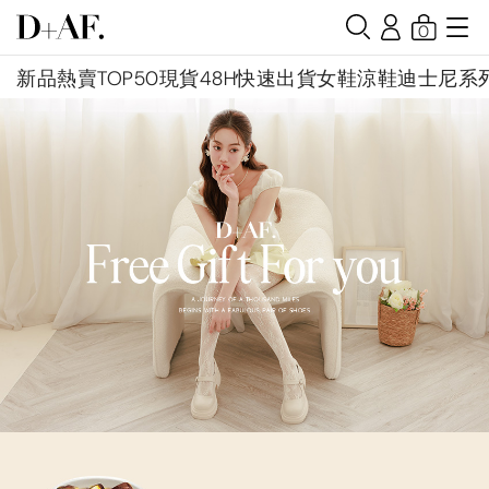
0
新品
熱賣TOP50
現貨48H快速出貨
女鞋
涼鞋
迪士尼系