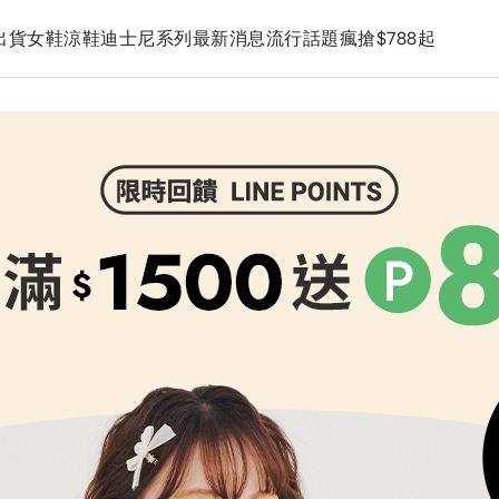
出貨
女鞋
涼鞋
迪士尼系列
最新消息
流行話題
瘋搶$788起