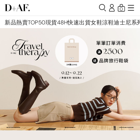
0
新品
熱賣TOP50
現貨48H快速出貨
女鞋
涼鞋
迪士尼系