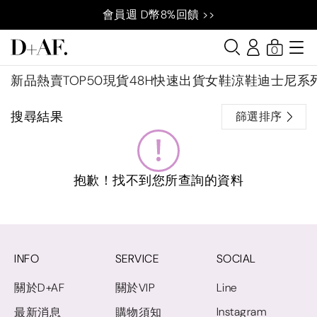
會員週 D幣8%回饋 >>
0
新品
熱賣TOP50
現貨48H快速出貨
女鞋
涼鞋
迪士尼系
搜尋結果
篩選排序
抱歉！找不到您所查詢的資料
INFO
SERVICE
SOCIAL
關於D+AF
關於VIP
Line
Instagram
最新消息
購物須知