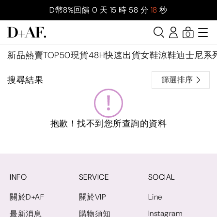
D幣8%回饋
0
天
15
時
58
分
18
秒
0
新品
熱賣TOP50
現貨48H快速出貨
女鞋
涼鞋
迪士尼系
搜尋結果
篩選排序
抱歉！找不到您所查詢的資料
INFO
SERVICE
SOCIAL
關於D+AF
關於VIP
Line
Instagram
最新消息
購物須知