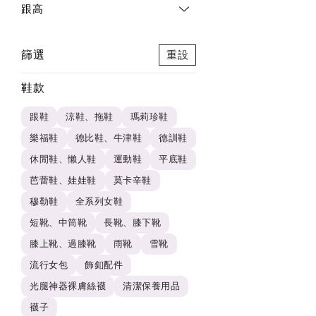
跟高
篩選
重設
鞋款
跟鞋
涼鞋、拖鞋
瑪莉珍鞋
樂福鞋
德比鞋、牛津鞋
德訓鞋
休閒鞋、懶人鞋
運動鞋
平底鞋
芭蕾鞋、娃娃鞋
莫卡辛鞋
穆勒鞋
全系列女鞋
短靴、中筒靴
長靴、膝下靴
膝上靴、過膝靴
雨靴
雪靴
流行女包
飾釦配件
光腿神器裸膚絲襪
清潔保養用品
襪子