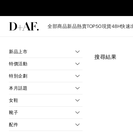
全部商品
新品
熱賣TOP50
現貨48H快速
新品上市
搜尋結果
特價活動
特別企劃
本月話題
女鞋
靴子
配件