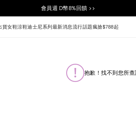
會員週 D幣8%回饋 >>
出貨
女鞋
涼鞋
迪士尼系列
最新消息
流行話題
瘋搶$788起
抱歉！找不到您所查