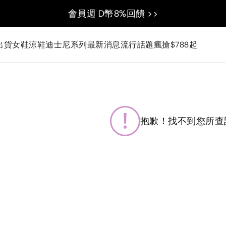
會員週 D幣8%回饋 >>
出貨
女鞋
涼鞋
迪士尼系列
最新消息
流行話題
瘋搶$788起
抱歉！找不到您所查