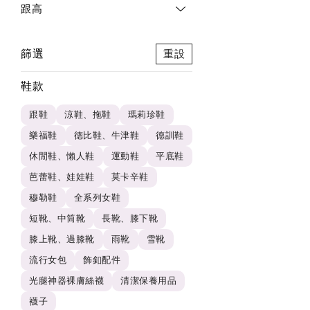
跟高
篩選
重設
鞋款
跟鞋
涼鞋、拖鞋
瑪莉珍鞋
樂福鞋
德比鞋、牛津鞋
德訓鞋
休閒鞋、懶人鞋
運動鞋
平底鞋
芭蕾鞋、娃娃鞋
莫卡辛鞋
穆勒鞋
全系列女鞋
短靴、中筒靴
長靴、膝下靴
膝上靴、過膝靴
雨靴
雪靴
流行女包
飾釦配件
光腿神器裸膚絲襪
清潔保養用品
襪子