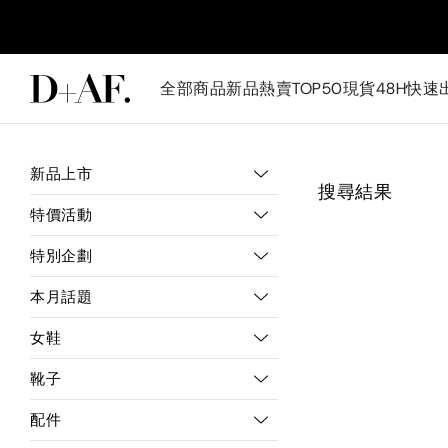
全部商品
新品
熱賣TOP50
現貨48H快速
新品上市
搜尋結果
特價活動
特別企劃
本月話題
女鞋
靴子
配件