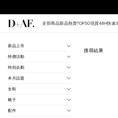
全部商品
新品
熱賣TOP50
現貨48H快速
新品上市
搜尋結果
特價活動
特別企劃
本月話題
女鞋
靴子
配件