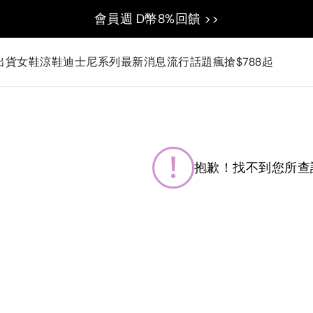
會員週 D幣8%回饋 >>
出貨
女鞋
涼鞋
迪士尼系列
最新消息
流行話題
瘋搶$788起
抱歉！找不到您所查