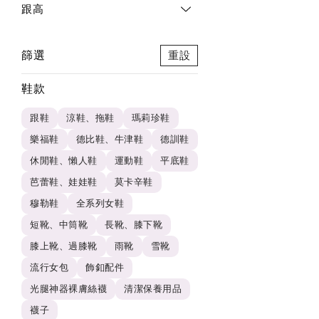
跟高
篩選
重設
鞋款
跟鞋
涼鞋、拖鞋
瑪莉珍鞋
樂福鞋
德比鞋、牛津鞋
德訓鞋
休閒鞋、懶人鞋
運動鞋
平底鞋
芭蕾鞋、娃娃鞋
莫卡辛鞋
穆勒鞋
全系列女鞋
短靴、中筒靴
長靴、膝下靴
膝上靴、過膝靴
雨靴
雪靴
流行女包
飾釦配件
光腿神器裸膚絲襪
清潔保養用品
襪子