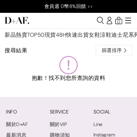
會員週 D幣8%回饋 >>
0
新品
熱賣TOP50
現貨48H快速出貨
女鞋
涼鞋
迪士尼系
搜尋結果
篩選排序
抱歉！找不到您所查詢的資料
INFO
SERVICE
SOCIAL
關於D+AF
關於VIP
Line
Instagram
最新消息
購物須知