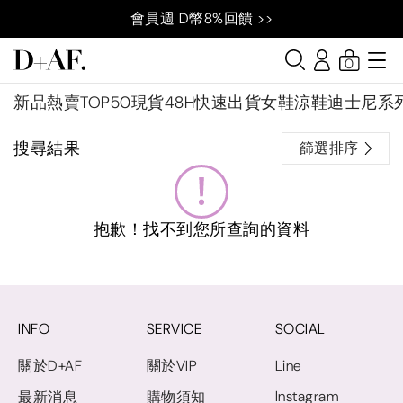
會員週 D幣8%回饋 >>
0
新品
熱賣TOP50
現貨48H快速出貨
女鞋
涼鞋
迪士尼系
搜尋結果
篩選排序
抱歉！找不到您所查詢的資料
INFO
SERVICE
SOCIAL
關於D+AF
關於VIP
Line
Instagram
最新消息
購物須知