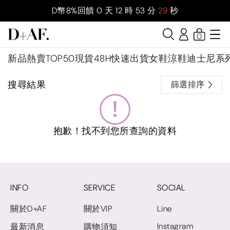
D幣8%回饋
0
天
12
時
53
分
29
秒
0
新品
熱賣TOP50
現貨48H快速出貨
女鞋
涼鞋
迪士尼系
搜尋結果
篩選排序
抱歉！找不到您所查詢的資料
INFO
SERVICE
SOCIAL
關於D+AF
關於VIP
Line
Instagram
最新消息
購物須知