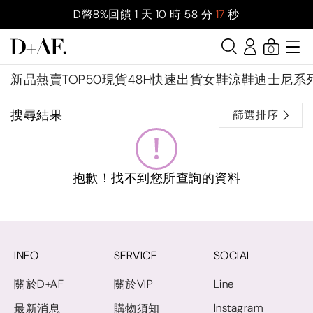
D幣8%回饋
1
天
10
時
58
分
17
秒
0
新品
熱賣TOP50
現貨48H快速出貨
女鞋
涼鞋
迪士尼系
搜尋結果
篩選排序
抱歉！找不到您所查詢的資料
INFO
SERVICE
SOCIAL
關於D+AF
關於VIP
Line
Instagram
最新消息
購物須知