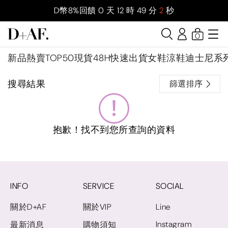
D幣8%回饋
0
天
12
時
49
分
1
秒
0
新品
熱賣TOP50
現貨48H快速出貨
女鞋
涼鞋
迪士尼系
搜尋結果
篩選排序
抱歉！找不到您所查詢的資料
INFO
SERVICE
SOCIAL
關於D+AF
關於VIP
Line
Instagram
最新消息
購物須知