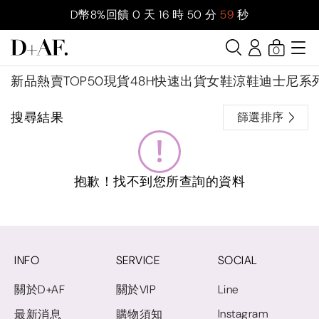
D幣8%回饋
0
天
16
時
50
分
58
秒
0
新品
熱賣TOP50
現貨48H快速出貨
女鞋
涼鞋
迪士尼系
搜尋結果
篩選排序
抱歉！找不到您所查詢的資料
INFO
SERVICE
SOCIAL
關於D+AF
關於VIP
Line
Instagram
最新消息
購物須知