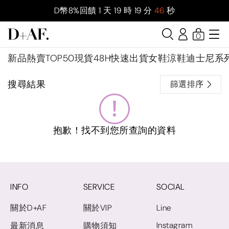
D幣8%回饋
1
天
19
時
19
分
46
秒
0
新品
熱賣TOP50
現貨48H快速出貨
女鞋
涼鞋
迪士尼系
搜尋結果
篩選排序
抱歉！找不到您所查詢的資料
INFO
SERVICE
SOCIAL
關於D+AF
關於VIP
Line
Instagram
最新消息
購物須知