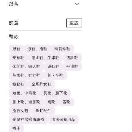
跟高
篩選
重設
鞋款
跟鞋
涼鞋、拖鞋
瑪莉珍鞋
樂福鞋
德比鞋、牛津鞋
德訓鞋
休閒鞋、懶人鞋
運動鞋
平底鞋
芭蕾鞋、娃娃鞋
莫卡辛鞋
穆勒鞋
全系列女鞋
短靴、中筒靴
長靴、膝下靴
膝上靴、過膝靴
雨靴
雪靴
流行女包
飾釦配件
光腿神器裸膚絲襪
清潔保養用品
襪子