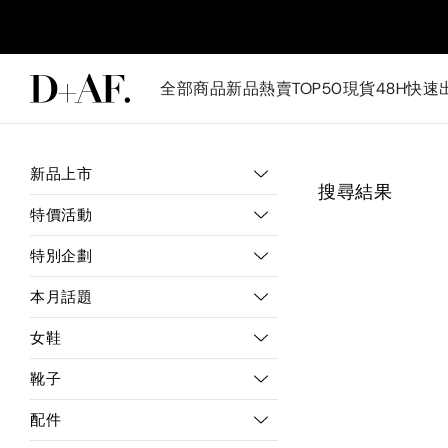
全部商品
新品
熱賣TOP50
現貨48H快速
新品上市
搜尋結果
特價活動
特別企劃
本月話題
女鞋
靴子
配件