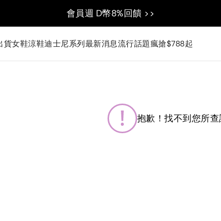
會員週 D幣8%回饋 >>
出貨
女鞋
涼鞋
迪士尼系列
最新消息
流行話題
瘋搶$788起
抱歉！找不到您所查