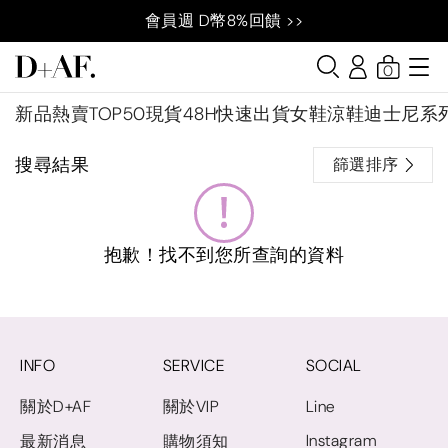
會員週 D幣8%回饋 >>
0
新品
熱賣TOP50
現貨48H快速出貨
女鞋
涼鞋
迪士尼系
搜尋結果
篩選排序
抱歉！找不到您所查詢的資料
INFO
SERVICE
SOCIAL
關於D+AF
關於VIP
Line
Instagram
最新消息
購物須知