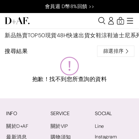
會員週 D幣8%回饋 >>
0
新品
熱賣TOP50
現貨48H快速出貨
女鞋
涼鞋
迪士尼系
搜尋結果
篩選排序
抱歉！找不到您所查詢的資料
INFO
SERVICE
SOCIAL
關於D+AF
關於VIP
Line
Instagram
最新消息
購物須知