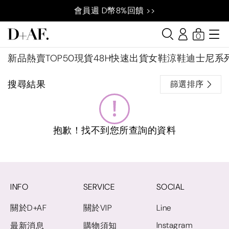
會員週 D幣8%回饋 >>
0
新品
熱賣TOP50
現貨48H快速出貨
女鞋
涼鞋
迪士尼系
搜尋結果
篩選排序
抱歉！找不到您所查詢的資料
INFO
SERVICE
SOCIAL
關於D+AF
關於VIP
Line
Instagram
最新消息
購物須知