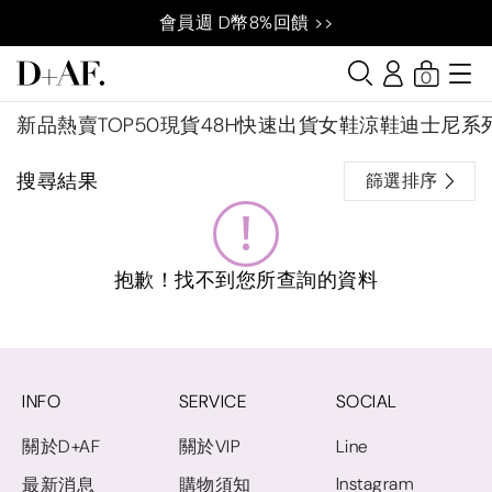
會員週 D幣8%回饋 >>
0
新品
熱賣TOP50
現貨48H快速出貨
女鞋
涼鞋
迪士尼系
搜尋結果
篩選排序
抱歉！找不到您所查詢的資料
INFO
SERVICE
SOCIAL
關於D+AF
關於VIP
Line
Instagram
最新消息
購物須知