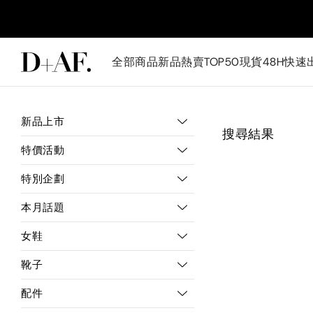
全部商品
新品
熱賣TOP50
現貨48H快速
新品上市
搜尋結果
特價活動
特別企劃
本月話題
女鞋
靴子
配件