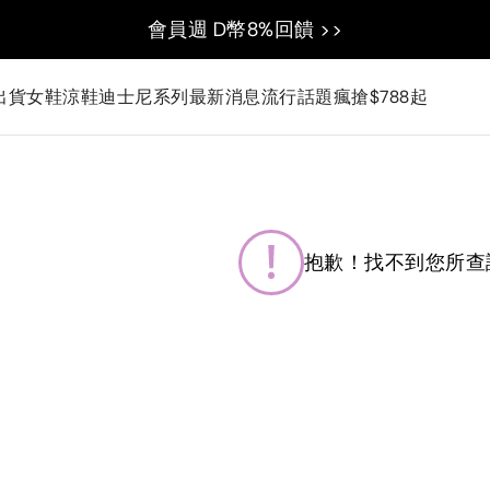
會員週 D幣8%回饋 >>
出貨
女鞋
涼鞋
迪士尼系列
最新消息
流行話題
瘋搶$788起
抱歉！找不到您所查