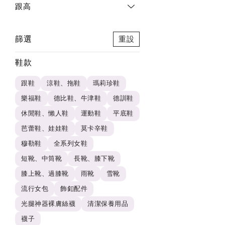
跟高
篩選
重設
鞋款
跟鞋
涼鞋、拖鞋
瑪莉珍鞋
樂福鞋
德比鞋、牛津鞋
德訓鞋
休閒鞋、懶人鞋
運動鞋
平底鞋
芭蕾鞋、娃娃鞋
莫卡辛鞋
穆勒鞋
全系列女鞋
短靴、中筒靴
長靴、膝下靴
膝上靴、過膝靴
雨靴
雪靴
流行女包
飾釦配件
光腿神器裸膚絲襪
清潔保養用品
襪子