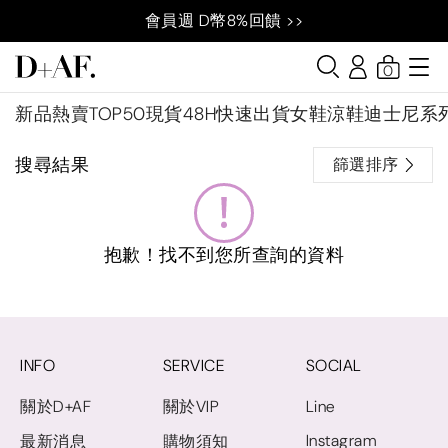
會員週 D幣8%回饋 >>
0
新品
熱賣TOP50
現貨48H快速出貨
女鞋
涼鞋
迪士尼系
搜尋結果
篩選排序
抱歉！找不到您所查詢的資料
INFO
SERVICE
SOCIAL
關於D+AF
關於VIP
Line
Instagram
最新消息
購物須知