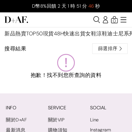
D幣8%回饋
2
天
1
時
51
分
45
秒
0
新品
熱賣TOP50
現貨48H快速出貨
女鞋
涼鞋
迪士尼系
搜尋結果
篩選排序
抱歉！找不到您所查詢的資料
INFO
SERVICE
SOCIAL
關於D+AF
關於VIP
Line
Instagram
最新消息
購物須知