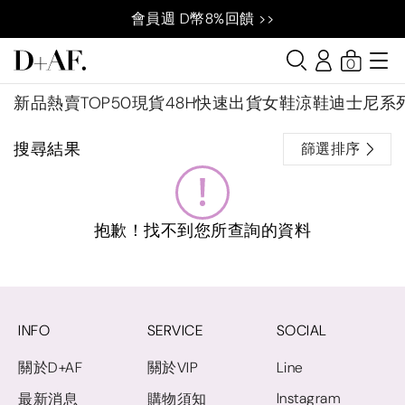
會員週 D幣8%回饋 >>
0
新品
熱賣TOP50
現貨48H快速出貨
女鞋
涼鞋
迪士尼系
搜尋結果
篩選排序
抱歉！找不到您所查詢的資料
INFO
SERVICE
SOCIAL
關於D+AF
關於VIP
Line
Instagram
最新消息
購物須知