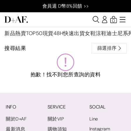
會員週 D幣8%回饋 >>
0
新品
熱賣TOP50
現貨48H快速出貨
女鞋
涼鞋
迪士尼系
搜尋結果
篩選排序
抱歉！找不到您所查詢的資料
INFO
SERVICE
SOCIAL
關於D+AF
關於VIP
Line
Instagram
最新消息
購物須知