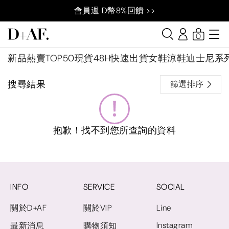
會員週 D幣8%回饋 >>
0
新品
熱賣TOP50
現貨48H快速出貨
女鞋
涼鞋
迪士尼系
搜尋結果
篩選排序
抱歉！找不到您所查詢的資料
INFO
SERVICE
SOCIAL
關於D+AF
關於VIP
Line
Instagram
最新消息
購物須知