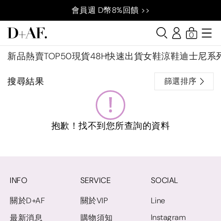
會員週 D幣8%回饋 >>
0
新品
熱賣TOP50
現貨48H快速出貨
女鞋
涼鞋
迪士尼系
搜尋結果
篩選排序
抱歉！找不到您所查詢的資料
INFO
SERVICE
SOCIAL
關於D+AF
關於VIP
Line
Instagram
最新消息
購物須知