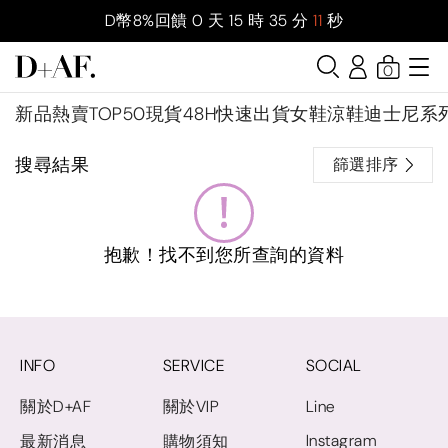
D幣8%回饋
0
天
15
時
35
分
10
秒
0
新品
熱賣TOP50
現貨48H快速出貨
女鞋
涼鞋
迪士尼系
搜尋結果
篩選排序
抱歉！找不到您所查詢的資料
INFO
SERVICE
SOCIAL
關於D+AF
關於VIP
Line
Instagram
最新消息
購物須知