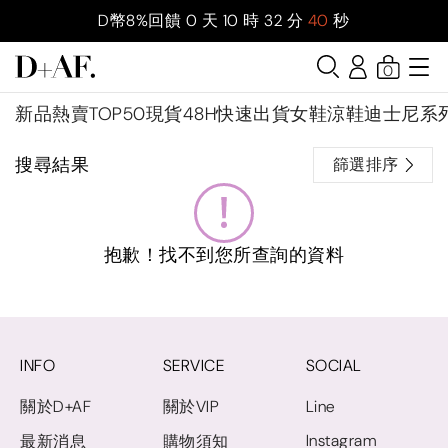
D幣8%回饋
0
天
10
時
32
分
40
秒
0
新品
熱賣TOP50
現貨48H快速出貨
女鞋
涼鞋
迪士尼系
搜尋結果
篩選排序
抱歉！找不到您所查詢的資料
INFO
SERVICE
SOCIAL
關於D+AF
關於VIP
Line
Instagram
最新消息
購物須知