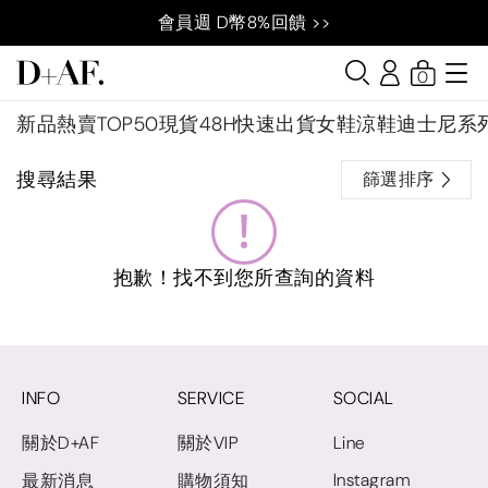
會員週 D幣8%回饋 >>
0
新品
熱賣TOP50
現貨48H快速出貨
女鞋
涼鞋
迪士尼系
搜尋結果
篩選排序
抱歉！找不到您所查詢的資料
INFO
SERVICE
SOCIAL
關於D+AF
關於VIP
Line
Instagram
最新消息
購物須知