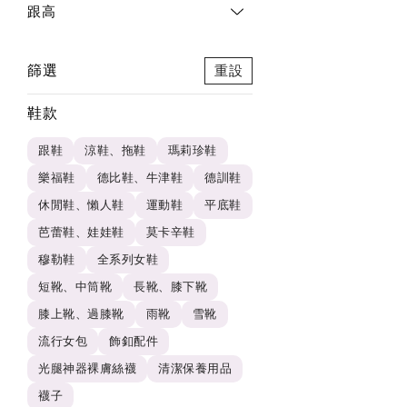
跟高
篩選
重設
鞋款
跟鞋
涼鞋、拖鞋
瑪莉珍鞋
樂福鞋
德比鞋、牛津鞋
德訓鞋
休閒鞋、懶人鞋
運動鞋
平底鞋
芭蕾鞋、娃娃鞋
莫卡辛鞋
穆勒鞋
全系列女鞋
短靴、中筒靴
長靴、膝下靴
膝上靴、過膝靴
雨靴
雪靴
流行女包
飾釦配件
光腿神器裸膚絲襪
清潔保養用品
襪子