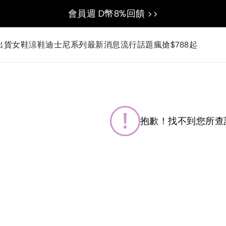
會員週 D幣8%回饋 >>
出貨
女鞋
涼鞋
迪士尼系列
最新消息
流行話題
瘋搶$788起
抱歉！找不到您所查