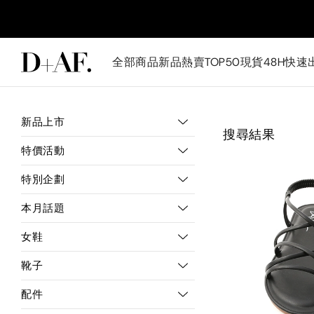
全部商品
新品
熱賣TOP50
現貨48H快速
新品上市
搜尋結果
特價活動
特別企劃
本月話題
女鞋
靴子
配件