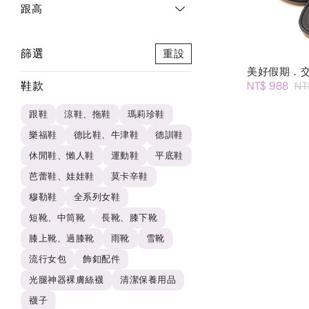
跟高
篩選
重設
美好假期．
鞋款
NT$ 988
NT
跟鞋
涼鞋、拖鞋
瑪莉珍鞋
樂福鞋
德比鞋、牛津鞋
德訓鞋
休閒鞋、懶人鞋
運動鞋
平底鞋
芭蕾鞋、娃娃鞋
莫卡辛鞋
穆勒鞋
全系列女鞋
短靴、中筒靴
長靴、膝下靴
膝上靴、過膝靴
雨靴
雪靴
流行女包
飾釦配件
光腿神器裸膚絲襪
清潔保養用品
襪子