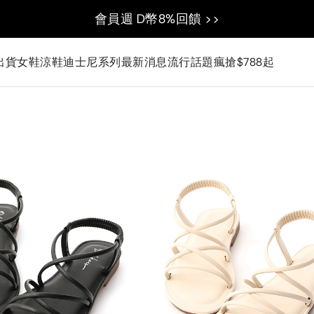
會員週 D幣8%回饋 >>
出貨
女鞋
涼鞋
迪士尼系列
最新消息
流行話題
瘋搶$788起