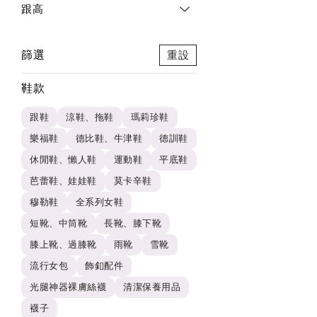
跟高
篩選
重設
鞋款
跟鞋
涼鞋、拖鞋
瑪莉珍鞋
樂福鞋
德比鞋、牛津鞋
德訓鞋
休閒鞋、懶人鞋
運動鞋
平底鞋
芭蕾鞋、娃娃鞋
莫卡辛鞋
穆勒鞋
全系列女鞋
短靴、中筒靴
長靴、膝下靴
膝上靴、過膝靴
雨靴
雪靴
流行女包
飾釦配件
光腿神器裸膚絲襪
清潔保養用品
襪子