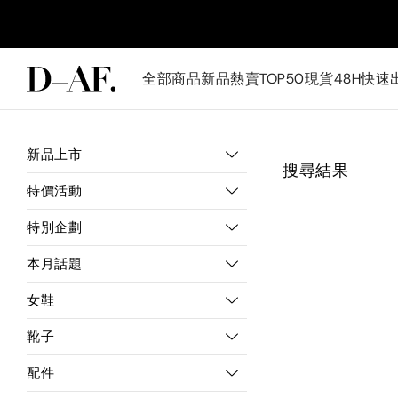
全部商品
新品
熱賣TOP50
現貨48H快速
新品上市
搜尋結果
特價活動
特別企劃
本月話題
女鞋
靴子
配件