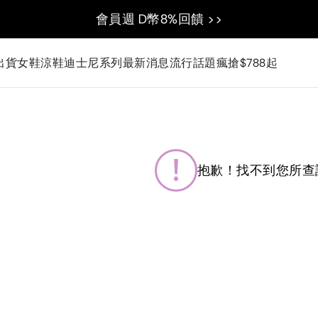
會員週 D幣8%回饋 >>
出貨
女鞋
涼鞋
迪士尼系列
最新消息
流行話題
瘋搶$788起
抱歉！找不到您所查