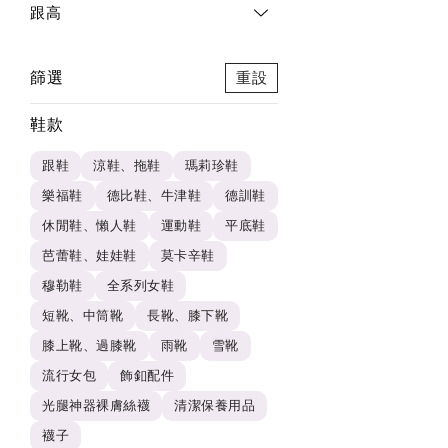
跟高
篩選
重設
鞋款
跟鞋
涼鞋、拖鞋
瑪莉珍鞋
樂福鞋
德比鞋、牛津鞋
德訓鞋
休閒鞋、懶人鞋
運動鞋
平底鞋
芭蕾鞋、娃娃鞋
莫卡辛鞋
穆勒鞋
全系列女鞋
短靴、中筒靴
長靴、膝下靴
膝上靴、過膝靴
雨靴
雪靴
流行女包
飾釦配件
光腿神器裸膚絲襪
清潔保養用品
襪子