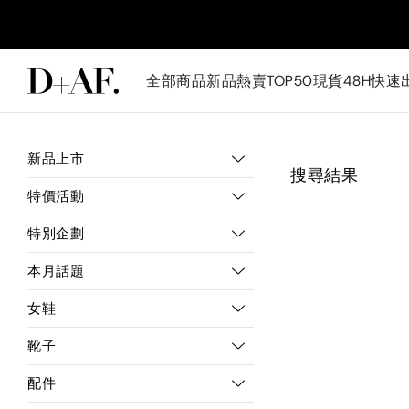
全部商品
新品
熱賣TOP50
現貨48H快速
新品上市
搜尋結果
特價活動
特別企劃
本月話題
女鞋
靴子
配件