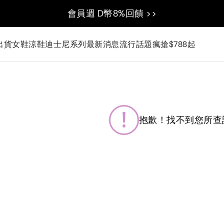
會員週 D幣8%回饋 >>
出貨
女鞋
涼鞋
迪士尼系列
最新消息
流行話題
瘋搶$788起
抱歉！找不到您所查