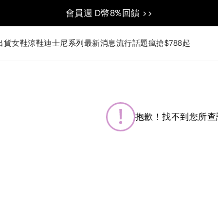
會員週 D幣8%回饋 >>
出貨
女鞋
涼鞋
迪士尼系列
最新消息
流行話題
瘋搶$788起
抱歉！找不到您所查