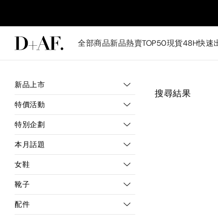
全部商品
新品
熱賣TOP50
現貨48H快速
新品上市
搜尋結果
特價活動
特別企劃
本月話題
女鞋
靴子
配件