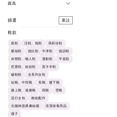
跟高
篩選
重設
鞋款
跟鞋
涼鞋、拖鞋
瑪莉珍鞋
樂福鞋
德比鞋、牛津鞋
德訓鞋
休閒鞋、懶人鞋
運動鞋
平底鞋
芭蕾鞋、娃娃鞋
莫卡辛鞋
穆勒鞋
全系列女鞋
短靴、中筒靴
長靴、膝下靴
膝上靴、過膝靴
雨靴
雪靴
流行女包
飾釦配件
光腿神器裸膚絲襪
清潔保養用品
襪子