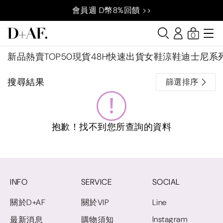
會員週 D幣8%回饋 >>
0
新品
熱賣TOP50
現貨48H快速出貨
女鞋
涼鞋
迪士尼系
搜尋結果
篩選排序
抱歉！找不到您所查詢的資料
INFO
SERVICE
SOCIAL
關於D+AF
關於VIP
Line
Instagram
最新消息
購物須知