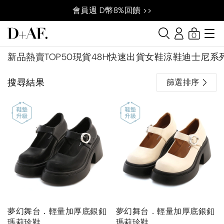
會員週 D幣8%回饋 >>
0
新品
熱賣TOP50
現貨48H快速出貨
女鞋
涼鞋
迪士尼系
搜尋結果
篩選排序
夢幻舞台．輕量加厚底銀釦
夢幻舞台．輕量加厚底銀釦
瑪莉珍鞋
瑪莉珍鞋