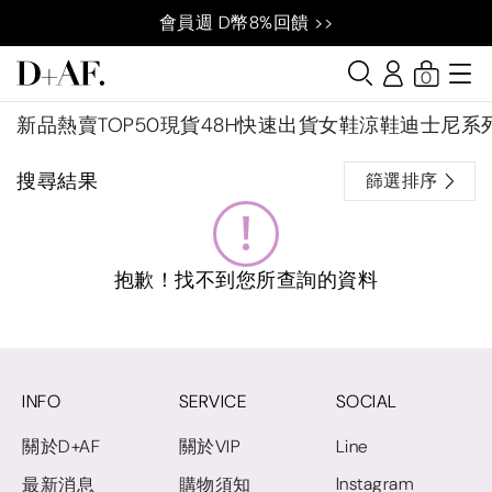
會員週 D幣8%回饋 >>
0
新品
熱賣TOP50
現貨48H快速出貨
女鞋
涼鞋
迪士尼系
搜尋結果
篩選排序
抱歉！找不到您所查詢的資料
INFO
SERVICE
SOCIAL
關於D+AF
關於VIP
Line
Instagram
最新消息
購物須知