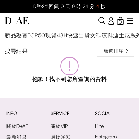
D幣8%回饋
0
天
9
時
24
分
3
秒
0
新品
熱賣TOP50
現貨48H快速出貨
女鞋
涼鞋
迪士尼系
搜尋結果
篩選排序
抱歉！找不到您所查詢的資料
INFO
SERVICE
SOCIAL
關於D+AF
關於VIP
Line
Instagram
最新消息
購物須知